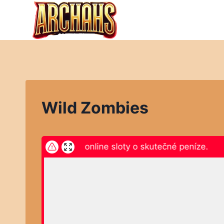
Přeskočit
na
obsah
Wild Zombies
ikněte zde a hrajte online sloty o skutečné peníze.