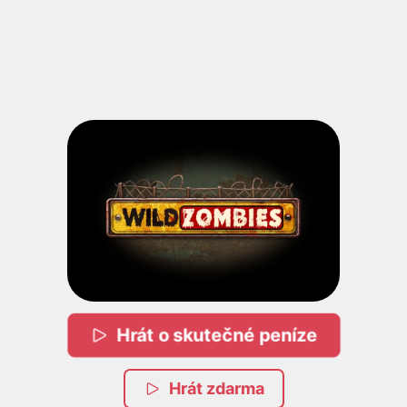
Hrát o skutečné peníze
Hrát zdarma