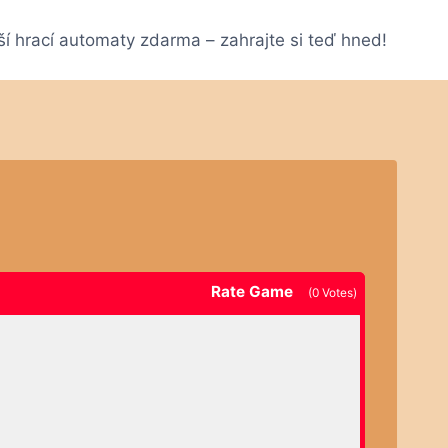
ší hrací automaty zdarma – zahrajte si teď hned!
Rate Game
(
0
Votes)