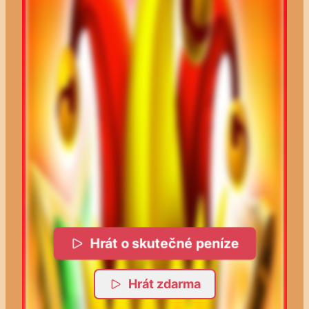
Hrát o skutečné peníze
Hrát zdarma