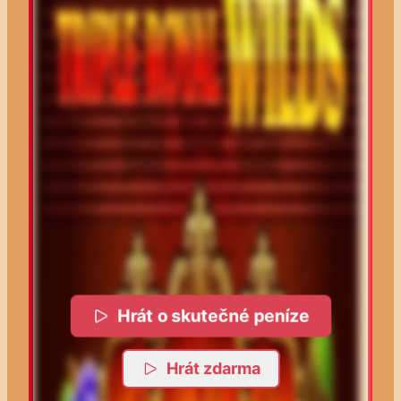
Hrát o skutečné peníze
Hrát zdarma