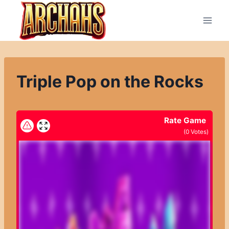
Přeskočit
na
obsah
Triple Pop on the Rocks
Rate Game
(
0
Votes)