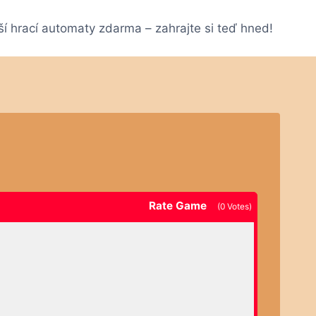
ší hrací automaty zdarma – zahrajte si teď hned!
Rate Game
(
0
Votes)