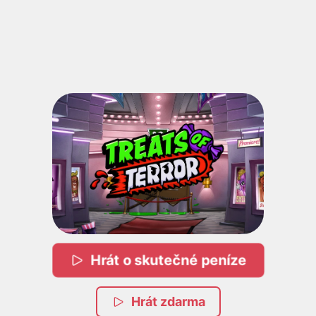
Hrát o skutečné peníze
Hrát zdarma