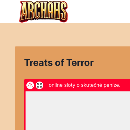
Přeskočit
na
obsah
Treats of Terror
ikněte zde a hrajte online sloty o skutečné peníze.