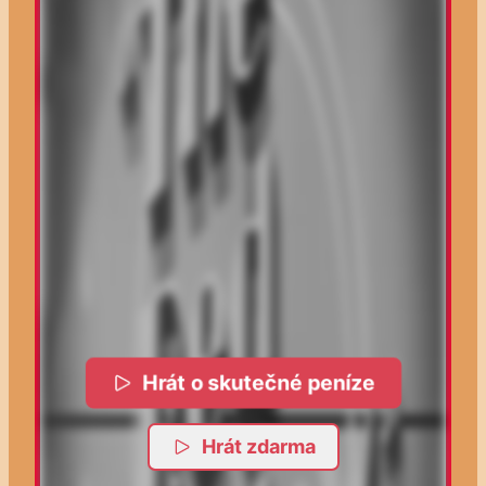
Hrát o skutečné peníze
Hrát zdarma