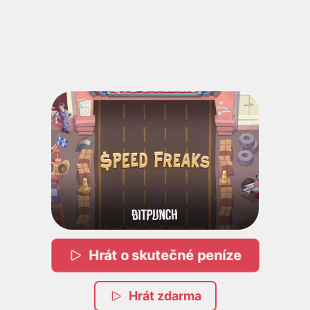
Hrát o skutečné peníze
Hrát zdarma