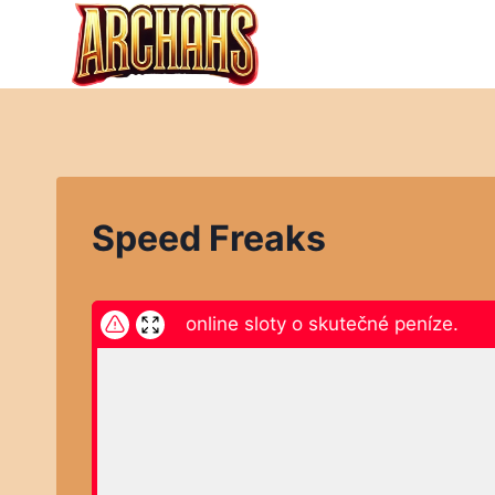
Přeskočit
na
obsah
Speed Freaks
ikněte zde a hrajte online sloty o skutečné peníze.