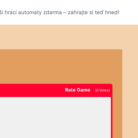
ší hrací automaty zdarma – zahrajte si teď hned!
Rate Game
(
0
Votes)