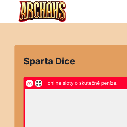
Přeskočit
na
obsah
Sparta Dice
ikněte zde a hrajte online sloty o skutečné peníze.