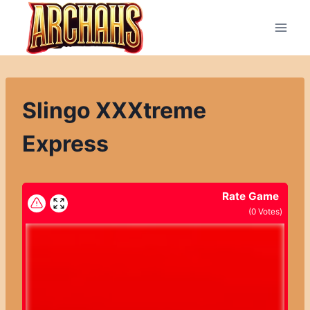
Přeskočit
na
obsah
Slingo XXXtreme
Express
Rate Game
(
0
Votes)