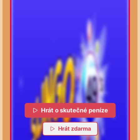
Hrát o skutečné peníze
Hrát zdarma