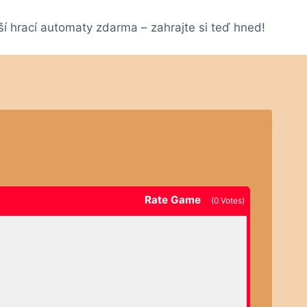
ší hrací automaty zdarma – zahrajte si teď hned!
Rate Game
(
0
Votes)