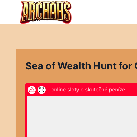
Přeskočit
na
obsah
Sea of Wealth Hunt for
kněte zde a hrajte online sloty o skutečné peníze.