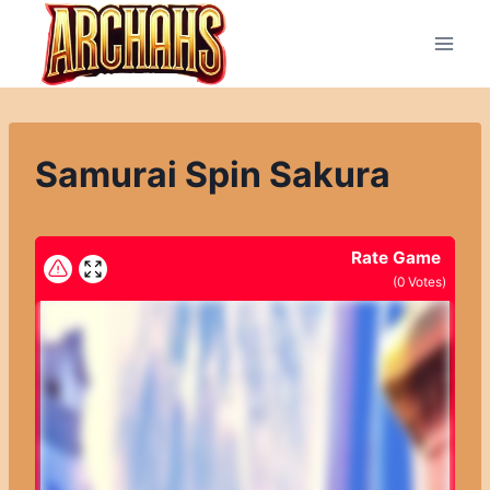
Přeskočit
na
obsah
Samurai Spin Sakura
Rate Game
(
0
Votes)