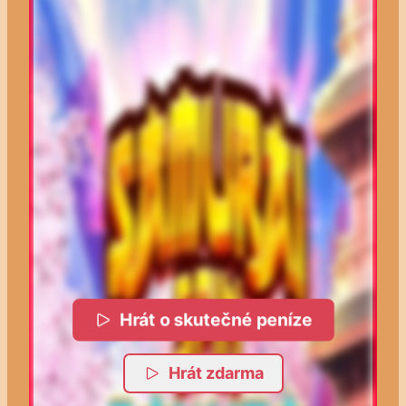
Hrát o skutečné peníze
Hrát zdarma