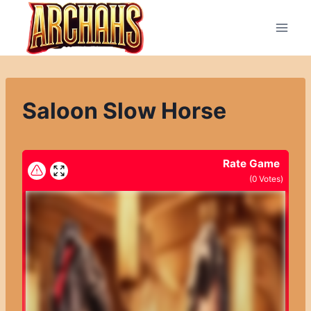
Přeskočit
na
obsah
Saloon Slow Horse
Rate Game
(
0
Votes)