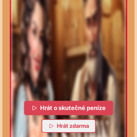
Hrát o skutečné peníze
Hrát zdarma