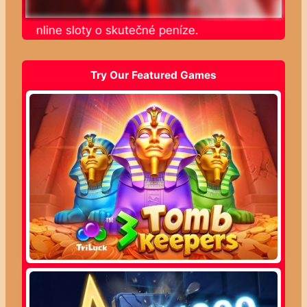
jte online sloty o skutečné peníze.
Try Our Featured Games