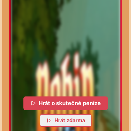
Hrát o skutečné peníze
Hrát zdarma