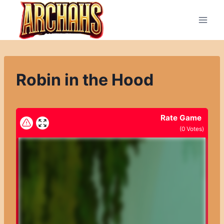
Přeskočit
na
obsah
Robin in the Hood
Rate Game
(
0
Votes)