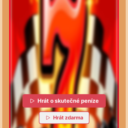
Hrát o skutečné peníze
Hrát zdarma