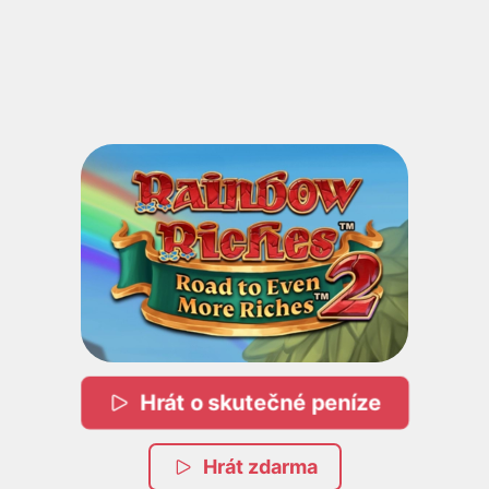
Hrát o skutečné peníze
Hrát zdarma