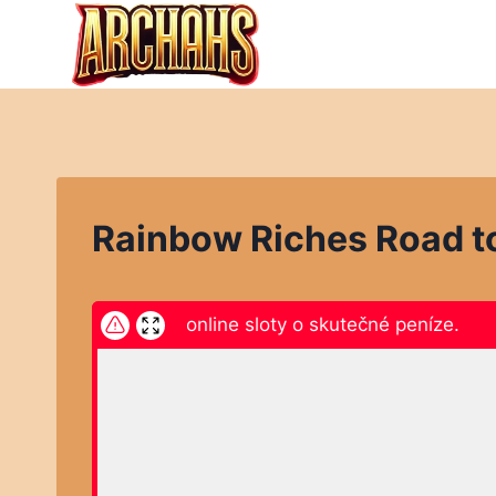
Přeskočit
na
obsah
Rainbow Riches Road t
ikněte zde a hrajte online sloty o skutečné peníze.