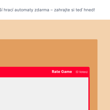
ší hrací automaty zdarma – zahrajte si teď hned!
Rate Game
(
0
Votes)