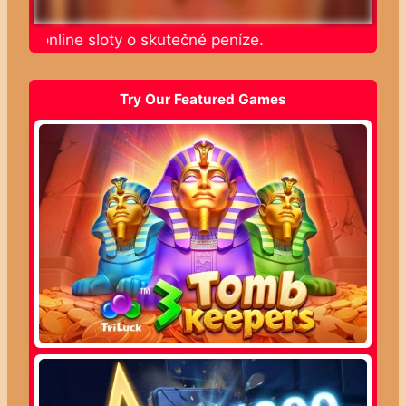
jte online sloty o skutečné peníze.
Try Our Featured Games