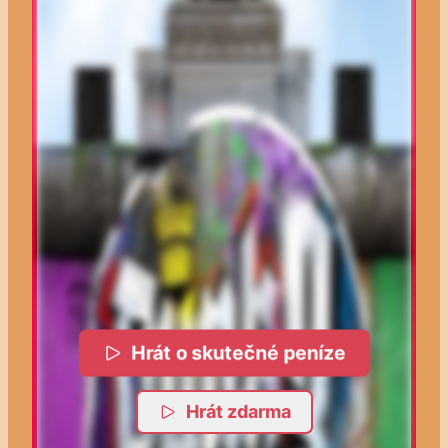
Hrát o skutečné peníze
Hrát zdarma