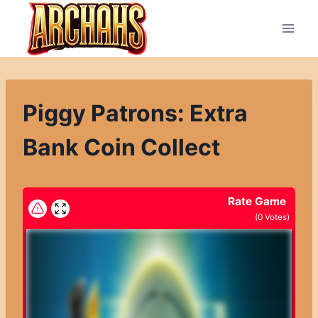
Přeskočit
na
obsah
Piggy Patrons: Extra
Bank Coin Collect
Rate Game
(
0
Votes)