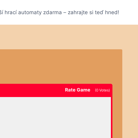
ší hrací automaty zdarma – zahrajte si teď hned!
Rate Game
(
0
Votes)