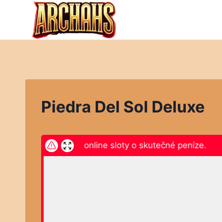
Přeskočit
na
obsah
Piedra Del Sol Deluxe
ikněte zde a hrajte online sloty o skutečné peníze.