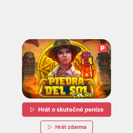
Hrát o skutečné peníze
Hrát zdarma