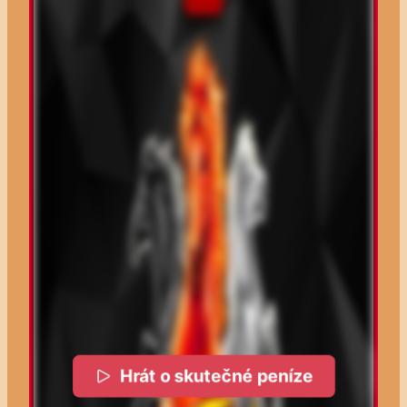
Hrát o skutečné peníze