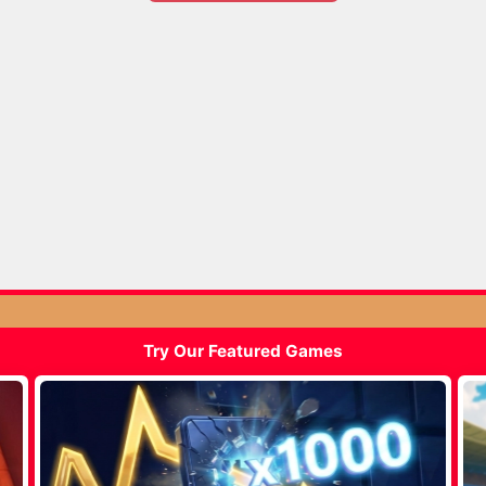
Try Our Featured Games