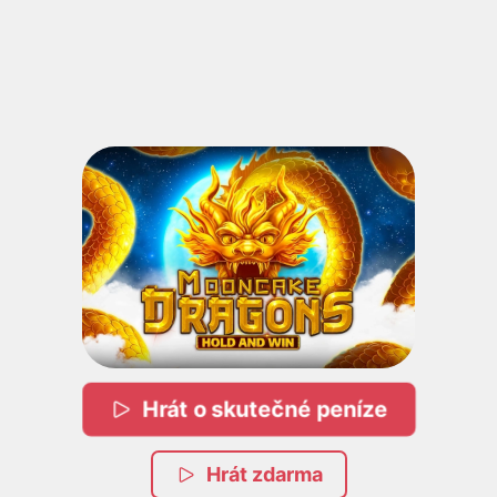
Hrát o skutečné peníze
Hrát zdarma