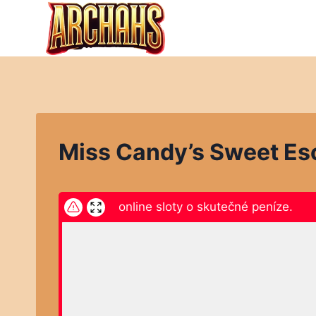
Přeskočit
na
obsah
Miss Candy’s Sweet Es
ikněte zde a hrajte online sloty o skutečné peníze.