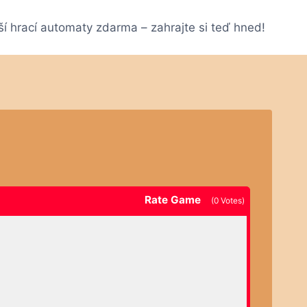
ší hrací automaty zdarma – zahrajte si teď hned!
Rate Game
(
0
Votes)