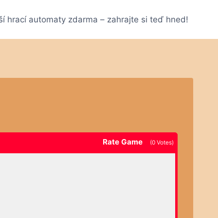
ší hrací automaty zdarma – zahrajte si teď hned!
Rate Game
(
0
Votes)