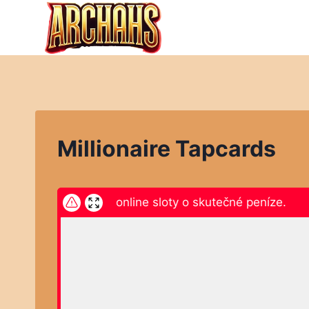
Přeskočit
na
obsah
Millionaire Tapcards
ikněte zde a hrajte online sloty o skutečné peníze.