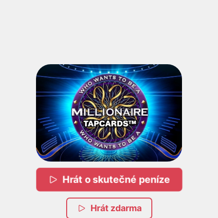
Hrát o skutečné peníze
Hrát zdarma