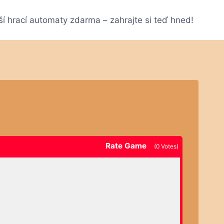
ší hrací automaty zdarma – zahrajte si teď hned!
Rate Game
(
0
Votes)