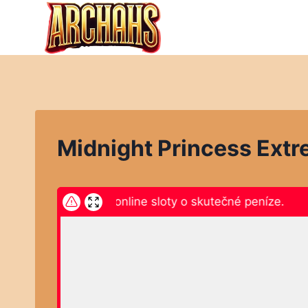
Přeskočit
na
obsah
Midnight Princess Ext
kněte zde a hrajte online sloty o skutečné peníze.