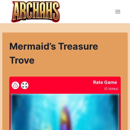
Přeskočit
na
obsah
Mermaid’s Treasure
Trove
Rate Game
(
0
Votes)