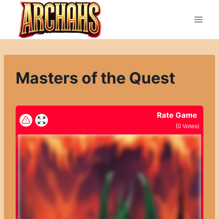
Přeskočit
na
obsah
Masters of the Quest
Rate Game
(
0
Votes)