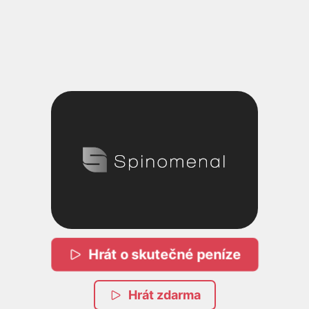
Hrát o skutečné peníze
Hrát zdarma