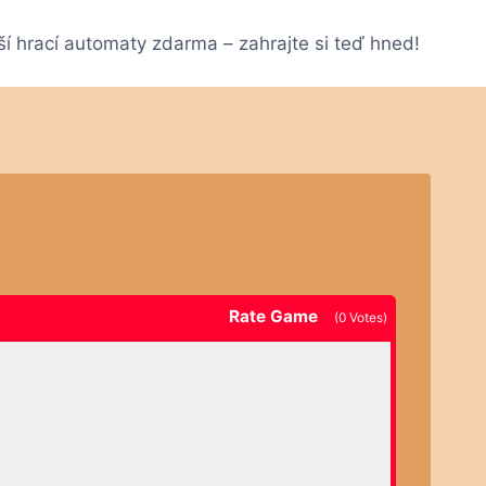
ší hrací automaty zdarma – zahrajte si teď hned!
Rate Game
(
0
Votes)