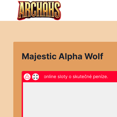
Přeskočit
na
obsah
Majestic Alpha Wolf
ikněte zde a hrajte online sloty o skutečné peníze.