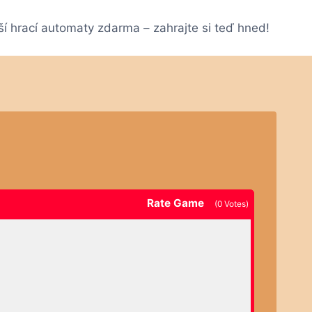
ší hrací automaty zdarma – zahrajte si teď hned!
Rate Game
(
0
Votes)