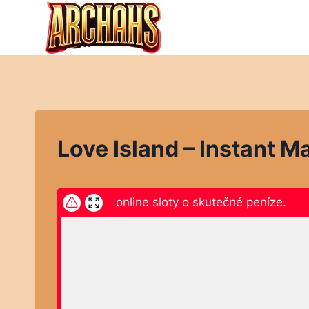
Přeskočit
na
obsah
Love Island – Instant M
ikněte zde a hrajte online sloty o skutečné peníze.