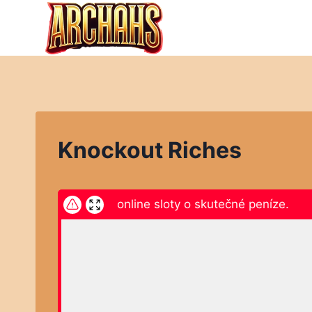
Přeskočit
na
obsah
Knockout Riches
ikněte zde a hrajte online sloty o skutečné peníze.