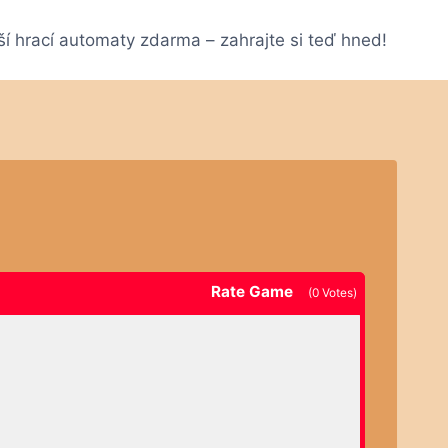
ší hrací automaty zdarma – zahrajte si teď hned!
Rate Game
(
0
Votes)