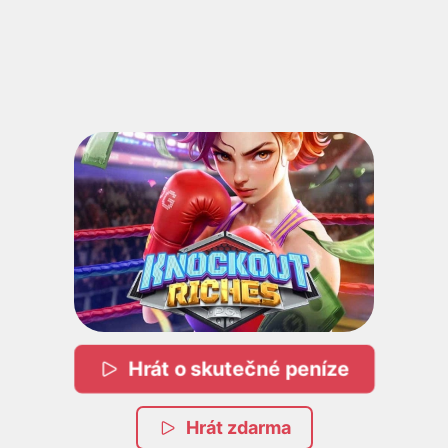
Hrát o skutečné peníze
Hrát zdarma