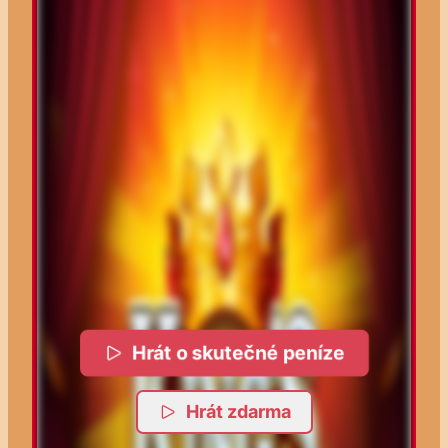
Hrát o skutečné peníze
Hrát zdarma