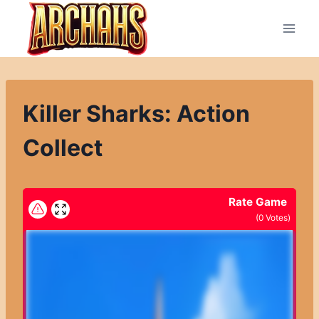
Přeskočit
na
obsah
Killer Sharks: Action
Collect
Rate Game
(
0
Votes)