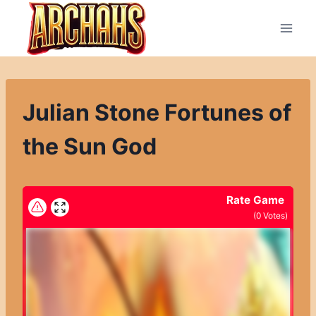
Přeskočit
na
obsah
Julian Stone Fortunes of
the Sun God
Rate Game
(
0
Votes)