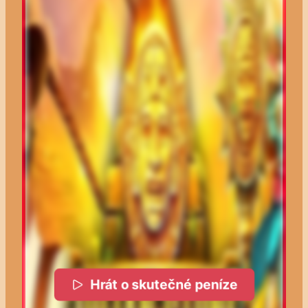
Hrát o skutečné peníze