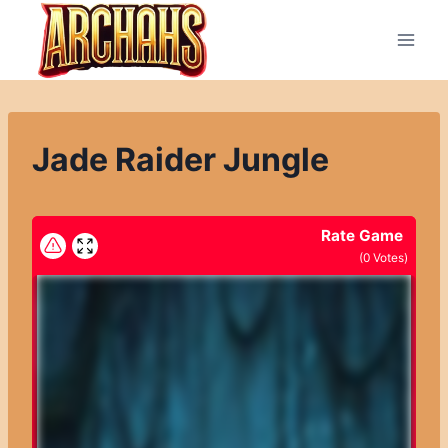
Přeskočit
na
obsah
Jade Raider Jungle
Rate Game
(
0
Votes)