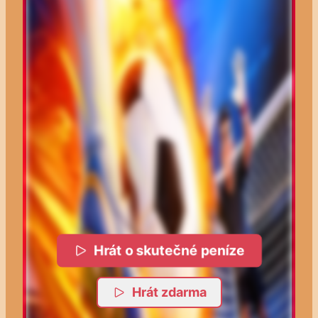
Hrát o skutečné peníze
Hrát zdarma