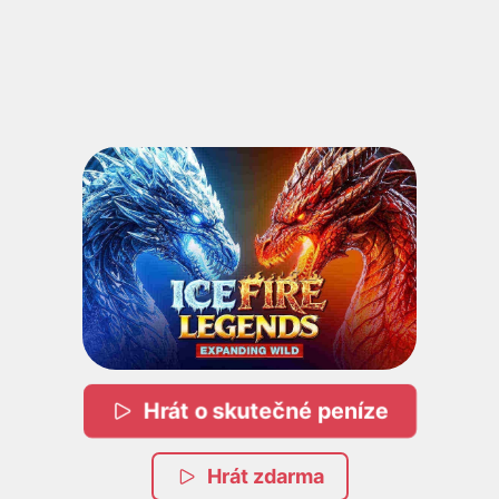
Hrát o skutečné peníze
Hrát zdarma