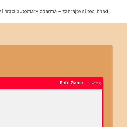
ší hrací automaty zdarma – zahrajte si teď hned!
Rate Game
(
0
Votes)