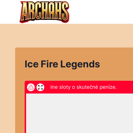
Přeskočit
na
obsah
Ice Fire Legends
ěte zde a hrajte online sloty o skutečné peníze.