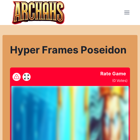
Přeskočit
na
obsah
Hyper Frames Poseidon
Rate Game
(
0
Votes)