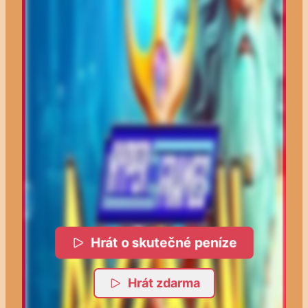
Hrát o skutečné peníze
Hrát zdarma