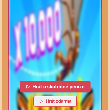
Hrát o skutečné peníze
Hrát zdarma