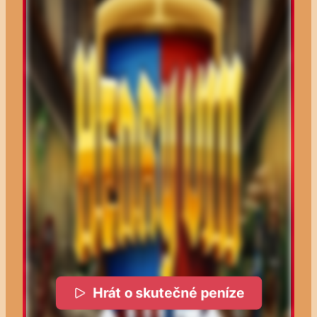
Hrát o skutečné peníze