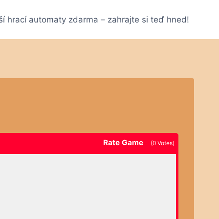
ší hrací automaty zdarma – zahrajte si teď hned!
Rate Game
(
0
Votes)