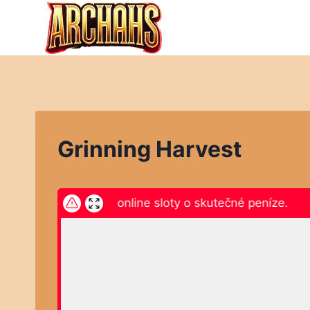
Přeskočit
na
obsah
Grinning Harvest
ikněte zde a hrajte online sloty o skutečné peníze.