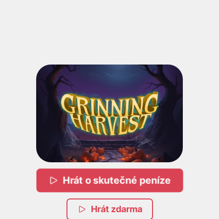
Hrát o skutečné peníze
Hrát zdarma