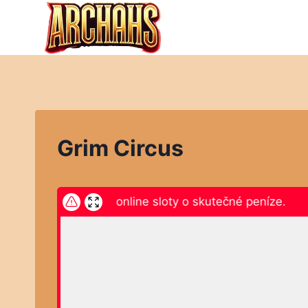
Přeskočit
na
obsah
Grim Circus
ikněte zde a hrajte online sloty o skutečné peníze.