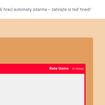
ší hrací automaty zdarma – zahrajte si teď hned!
Rate Game
(
0
Votes)