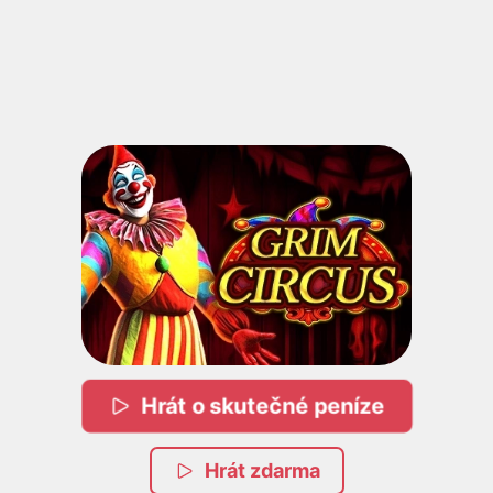
Hrát o skutečné peníze
Hrát zdarma