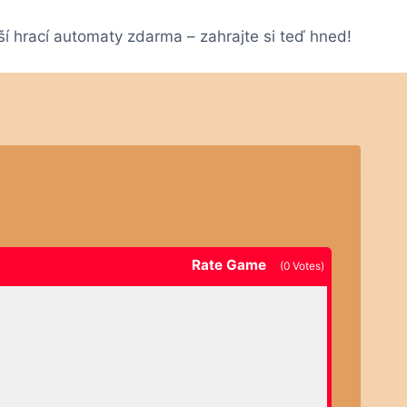
ší hrací automaty zdarma – zahrajte si teď hned!
Rate Game
(
0
Votes)