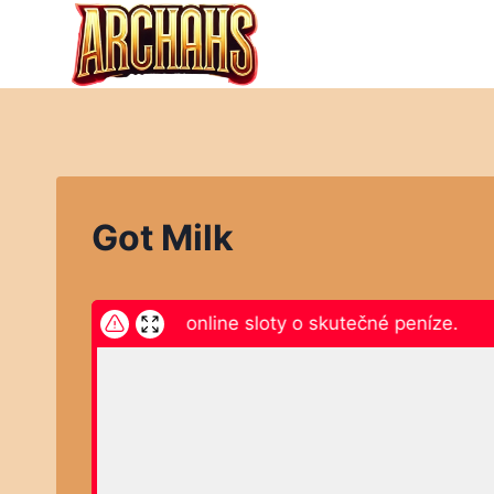
Přeskočit
na
obsah
Got Milk
ikněte zde a hrajte online sloty o skutečné peníze.