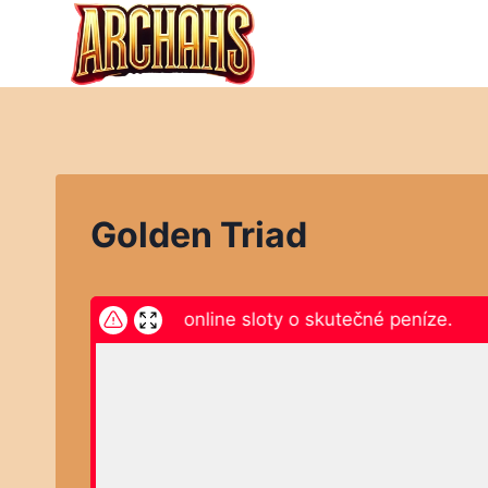
Přeskočit
na
obsah
Golden Triad
ikněte zde a hrajte online sloty o skutečné peníze.