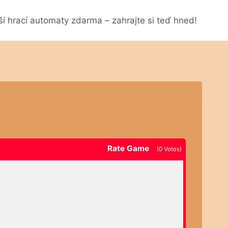
ší hrací automaty zdarma – zahrajte si teď hned!
Rate Game
(
0
Votes)