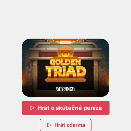
Hrát o skutečné peníze
Hrát zdarma