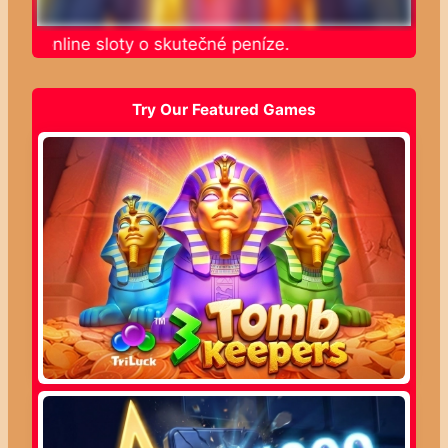
jte online sloty o skutečné peníze.
Try Our Featured Games