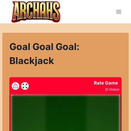
Přeskočit
na
obsah
Goal Goal Goal:
Blackjack
Rate Game
(
0
Votes)