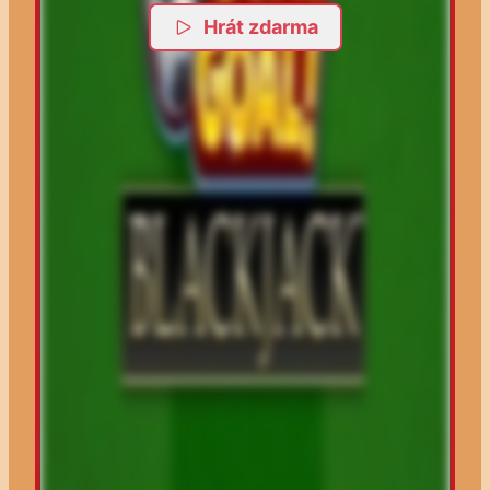
Hrát zdarma