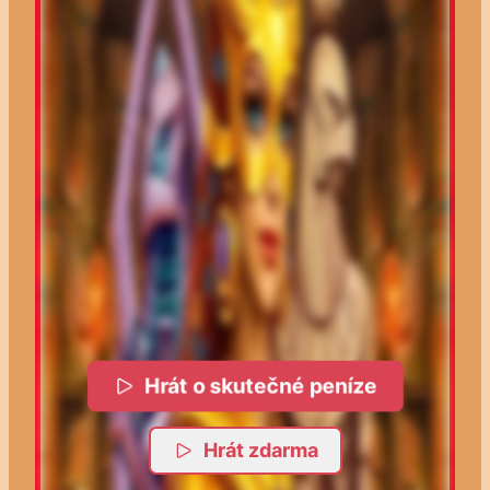
Hrát o skutečné peníze
Hrát zdarma