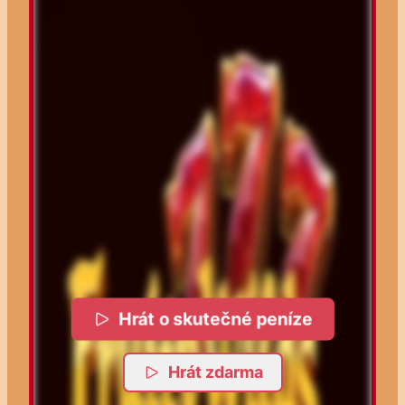
Hrát o skutečné peníze
Hrát zdarma