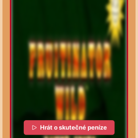
Hrát o skutečné peníze