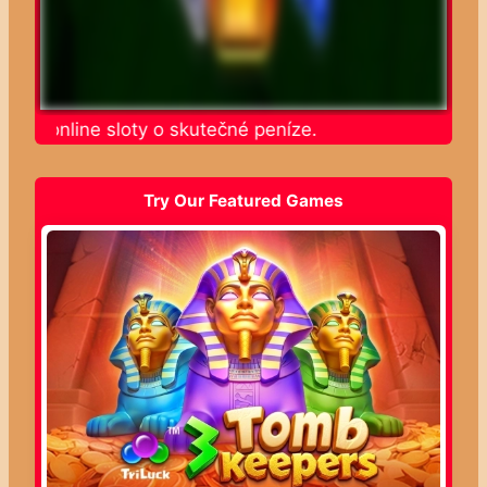
ajte online sloty o skutečné peníze.
Try Our Featured Games