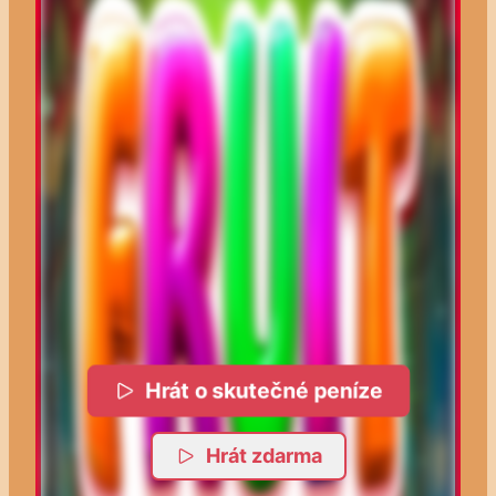
Hrát o skutečné peníze
Hrát zdarma